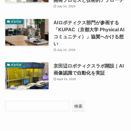
開発プロセスと技術的アプローチ
July 14, 2026
AIロボティクス部門が参画する
更新情報
「KUPAC（京都大学 Physical AI
コミュニティ）」協賛へかける想
い
July 10, 2026
京田辺ロボティクスラボ開設｜AI
更新情報
画像認識で自動化を実証
April 14, 2026
検索