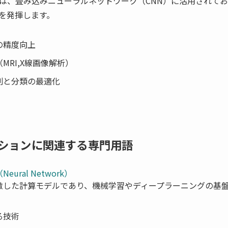
は、畳み込みニューラルネットワーク（CNN）に活用されて
を発揮します。
の精度向上
MRI,X線画像解析）
別と分類の最適化
ションに関連する専門用語
ral Network）
倣した計算モデルであり、機械学習やディープラーニングの基
）
る技術