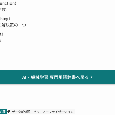
unction）
関数。
shing）
の解決策の一つ
t）
法
AI・機械学習 専門用語辞書
へ戻る
処理
データ前処理
バッチノーマライゼーション